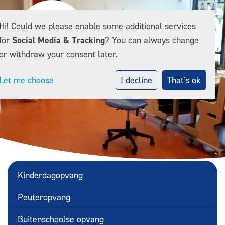
Hi! Could we please enable some additional services
for
Social Media & Tracking
? You can always change
or withdraw your consent later.
Let me choose
I decline
That's ok
Kinderdagopvang
Peuteropvang
Buitenschoolse opvang