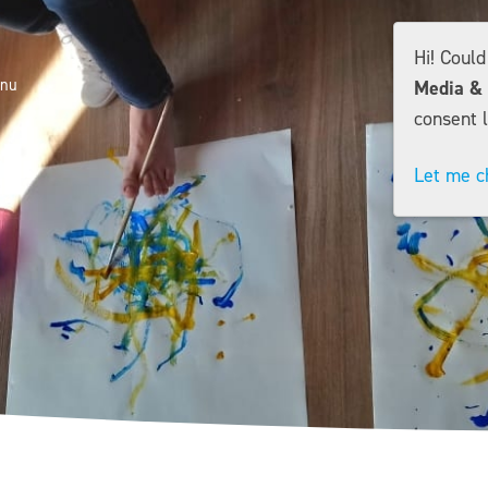
Hi! Coul
Media & 
consent l
Let me c