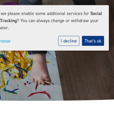
d we please enable some additional services for
Social
Tracking
? You can always change or withdraw your
ater.
hoose
I decline
That's ok