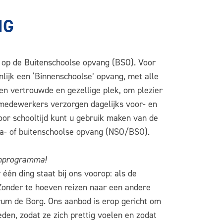
NG
s op de Buitenschoolse opvang (BSO). Voor
lijk een ‘Binnenschoolse’ opvang, met alle
n vertrouwde en gezellige plek, om plezier
 medewerkers verzorgen dagelijks voor- en
 Voor schooltijd kunt u gebruik maken van de
na- of buitenschoolse opvang (NSO/BSO).
tenprogramma!
 één ding staat bij ons voorop: als de
! Zonder te hoeven reizen naar een andere
trum de Borg. Ons aanbod is erop gericht om
ieden, zodat ze zich prettig voelen en zodat